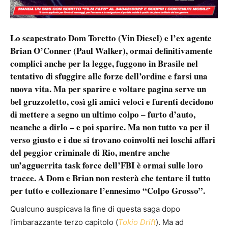
Lo scapestrato Dom Toretto (
Vin Diesel
) e l’ex agente
Brian O’Conner (
Paul Walker
), ormai definitivamente
complici anche per la legge, fuggono in Brasile nel
tentativo di sfuggire alle forze dell’ordine e farsi una
nuova vita. Ma per sparire e voltare pagina serve un
bel gruzzoletto, così gli amici veloci e furenti decidono
di mettere a segno un ultimo colpo – furto d’auto,
neanche a dirlo – e poi sparire. Ma non tutto va per il
verso giusto e i due si trovano coinvolti nei loschi affari
del peggior criminale di Rio, mentre anche
un’agguerrita task force dell’FBI è ormai sulle loro
tracce. A Dom e Brian non resterà che tentare il tutto
per tutto e collezionare l’ennesimo “Colpo Grosso”.
Qualcuno auspicava la fine di questa saga dopo
l’imbarazzante terzo capitolo (
Tokio Drift
). Ma ad