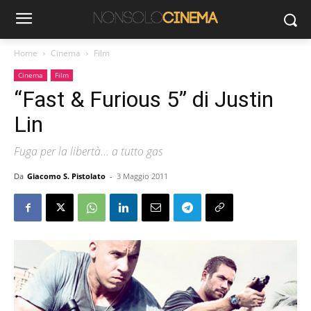
Home
Cinema
Film
Cinema
Film
“Fast & Furious 5” di Justin
Lin
Fuga per la libertà... a tutto gas
Da
Giacomo S. Pistolato
-
3 Maggio 2011