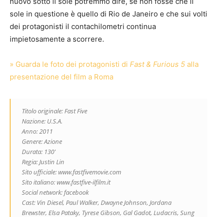
nuovo sotto il sole potremmo dire, se non fosse che il
sole in questione è quello di Rio de Janeiro e che sui volti
dei protagonisti il contachilometri continua
impietosamente a scorrere.
» Guarda le foto dei protagonisti di
Fast & Furious 5
alla
presentazione del film a Roma
Titolo originale: Fast Five
Nazione: U.S.A.
Anno: 2011
Genere: Azione
Durata: 130′
Regia: Justin Lin
Sito ufficiale: www.fastfivemovie.com
Sito italiano: www.fastfive-ilfilm.it
Social network: facebook
Cast: Vin Diesel, Paul Walker, Dwayne Johnson, Jordana
Brewster, Elsa Pataky, Tyrese Gibson, Gal Gadot, Ludacris, Sung