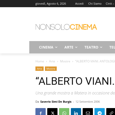
giovedì, Agosto 6, 2026
Accedi
Chi Siamo
Cinit –
CINEMA
ARTE
TEATRO
TE
Home
Arte
Mostre
“ALBERTO VIANI. ANTOLOG
Arte
Mostre
“ALBERTO VIANI
Una grande mostra a Matera in occasione del 
Da
Saverio Simi De Burgis
-
12 Settembre 2006