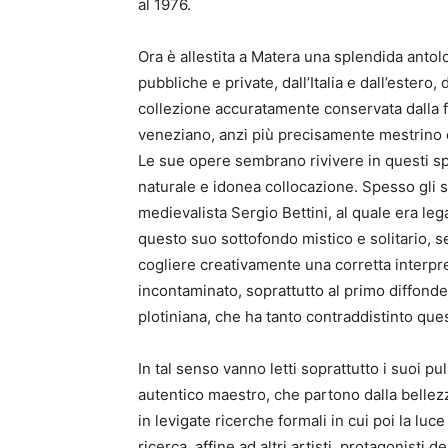
al 1976.
Ora è allestita a Matera una splendida anto
pubbliche e private, dall’Italia e dall’estero
collezione accuratamente conservata dalla figl
veneziano, anzi più precisamente mestrino d
Le sue opere sembrano rivivere in questi spa
naturale e idonea collocazione. Spesso gli sto
medievalista Sergio Bettini, al quale era leg
questo suo sottofondo mistico e solitario, s
cogliere creativamente una corretta interpre
incontaminato, soprattutto al primo diffonde
plotiniana, che ha tanto contraddistinto ques
In tal senso vanno letti soprattutto i suoi pul
autentico maestro, che partono dalla bellezz
in levigate ricerche formali in cui poi la lu
ricerca, affine ad altri artisti, protagonist