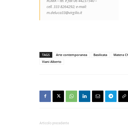
ROMA – tel. e fax 06 44237540 –
cell. 333 8264292; e-mail:
m.deluca33@virgilio.it
TAGS
Arte contemporanea
Basilicata
Matera Ch
Viani Alberto
Articolo precedente