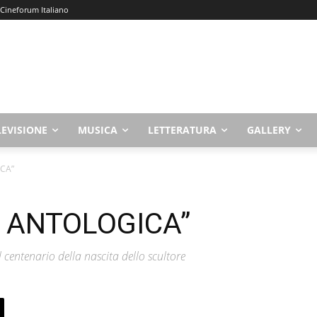
 Cineforum Italiano
LEVISIONE
MUSICA
LETTERATURA
GALLERY
ICA”
. ANTOLOGICA”
centenario della nascita dello scultore