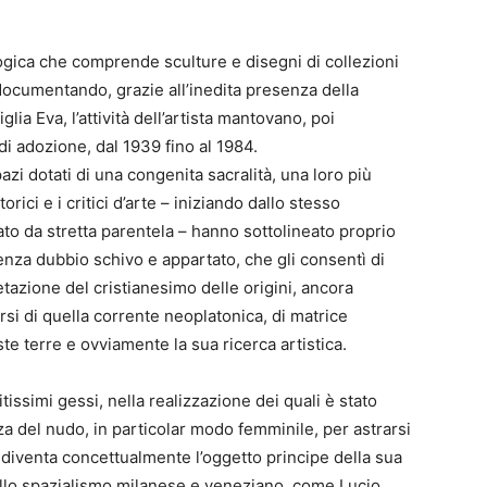
logica che comprende sculture e disegni di collezioni
, documentando, grazie all’inedita presenza della
ia Eva, l’attività dell’artista mantovano, poi
i adozione, dal 1939 fino al 1984.
zi dotati di una congenita sacralità, una loro più
rici e i critici d’arte – iniziando dallo stesso
ato da stretta parentela – hanno sottolineato proprio
enza dubbio schivo e appartato, che gli consentì di
tazione del cristianesimo delle origini, ancora
rsi di quella corrente neoplatonica, di matrice
te terre e ovviamente la sua ricerca artistica.
itissimi gessi, nella realizzazione dei quali è stato
a del nudo, in particolar modo femminile, per astrarsi
ce diventa concettualmente l’oggetto principe della sua
i dello spazialismo milanese e veneziano, come Lucio