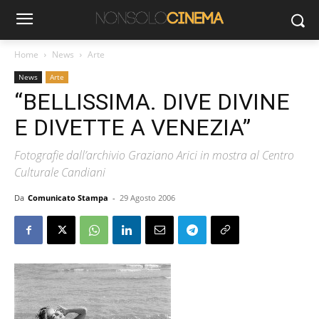
Home
News
Arte
News
Arte
“BELLISSIMA. DIVE DIVINE
E DIVETTE A VENEZIA”
Fotografie dall’archivio Graziano Arici in mostra al Centro
Culturale Candiani
Da
Comunicato Stampa
-
29 Agosto 2006