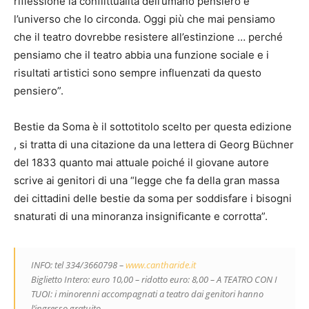
riflessione la conflittualità dell’umano pensiero e
l’universo che lo circonda. Oggi più che mai pensiamo
che il teatro dovrebbe resistere all’estinzione … perché
pensiamo che il teatro abbia una funzione sociale e i
risultati artistici sono sempre influenzati da questo
pensiero”.
Bestie da Soma è il sottotitolo scelto per questa edizione
, si tratta di una citazione da una lettera di Georg Büchner
del 1833 quanto mai attuale poiché il giovane autore
scrive ai genitori di una “legge che fa della gran massa
dei cittadini delle bestie da soma per soddisfare i bisogni
snaturati di una minoranza insignificante e corrotta”.
INFO: tel 334/3660798 –
www.cantharide.it
Biglietto Intero: euro 10,00 – ridotto euro: 8,00 – A TEATRO CON I
TUOI: i minorenni accompagnati a teatro dai genitori hanno
l’ingresso gratuito.