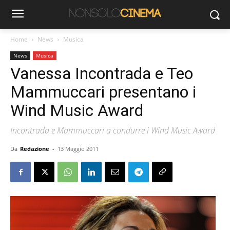
Home
News
Musica
News
Musica
Vanessa Incontrada e Teo
Mammuccari presentano i
Wind Music Award
Incontrada e Mammuccari a condurre i Wind Music Award
Da
Redazione
-
13 Maggio 2011