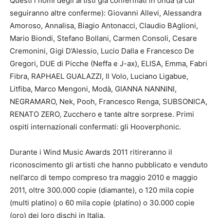
Questi i nomi degli artisti già confermati in onda (a cui
seguiranno altre conferme): Giovanni Allevi, Alessandra
Amoroso, Annalisa, Biagio Antonacci, Claudio BAglioni,
Mario Biondi, Stefano Bollani, Carmen Consoli, Cesare
Cremonini, Gigi D’Alessio, Lucio Dalla e Francesco De
Gregori, DUE di Picche (Neffa e J-ax), ELISA, Emma, Fabri
Fibra, RAPHAEL GUALAZZI, Il Volo, Luciano Ligabue,
Litfiba, Marco Mengoni, Modà, GIANNA NANNINI,
NEGRAMARO, Nek, Pooh, Francesco Renga, SUBSONICA,
RENATO ZERO, Zucchero e tante altre sorprese. Primi
ospiti internazionali confermati: gli Hooverphonic.
Durante i Wind Music Awards 2011 ritireranno il
riconoscimento gli artisti che hanno pubblicato e venduto
nell’arco di tempo compreso tra maggio 2010 e maggio
2011, oltre 300.000 copie (diamante), o 120 mila copie
(multi platino) o 60 mila copie (platino) o 30.000 copie
(oro) dei loro dischi in Italia.