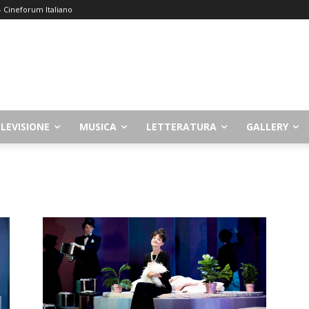
 – Cineforum Italiano
LEVISIONE
MUSICA
LETTERATURA
GALLERY