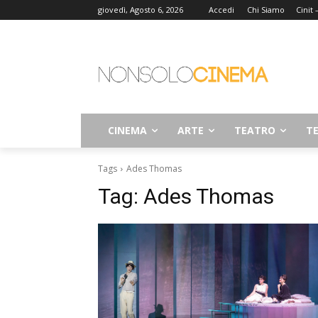
giovedì, Agosto 6, 2026
Accedi
Chi Siamo
Cinit
CINEMA
ARTE
TEATRO
TE
Tags
Ades Thomas
Tag:
Ades Thomas