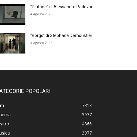
“Plutone” di Alessandro Padovani
4 Agosto 2026
“Borgo” di Stéphane Demoustier
4 Agosto 2026
ATEGORIE POPOLARI
lm
7313
inema
5977
eatro
4866
usica
3977