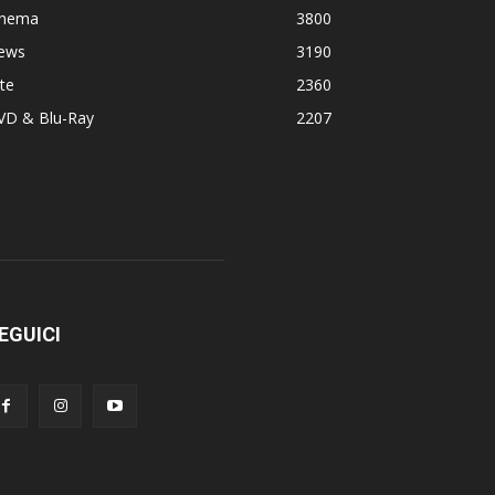
inema
3800
ews
3190
te
2360
VD & Blu-Ray
2207
EGUICI