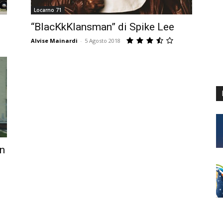
Locarno 71
“BlacKkKlansman” di Spike Lee
Alvise Mainardi
-
5 Agosto 2018
n