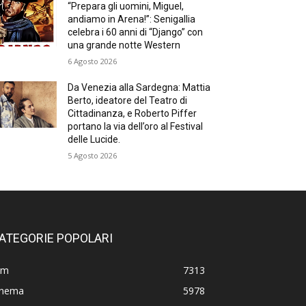
“Prepara gli uomini, Miguel,
andiamo in Arena!”: Senigallia
celebra i 60 anni di “Django” con
una grande notte Western
6 Agosto 2026
Da Venezia alla Sardegna: Mattia
Berto, ideatore del Teatro di
Cittadinanza, e Roberto Piffer
portano la via dell’oro al Festival
delle Lucide.
5 Agosto 2026
ATEGORIE POPOLARI
lm
7313
inema
5978