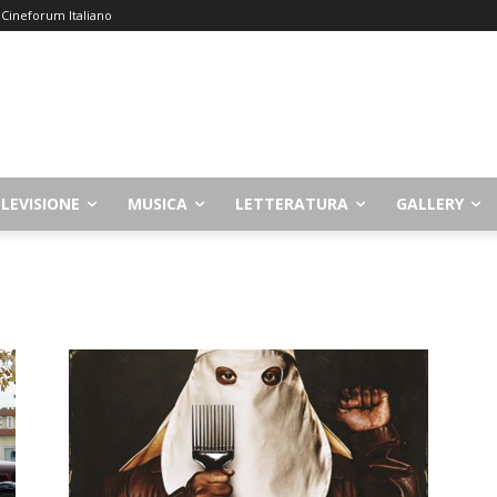
– Cineforum Italiano
LEVISIONE
MUSICA
LETTERATURA
GALLERY