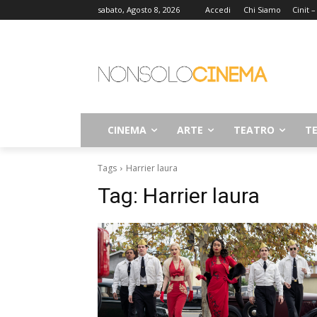
sabato, Agosto 8, 2026
Accedi
Chi Siamo
Cinit 
CINEMA
ARTE
TEATRO
TE
Tags
Harrier laura
Tag:
Harrier laura