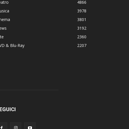
eatro
4866
usica
3978
inema
3801
ews
3192
te
2360
VD & Blu-Ray
2207
EGUICI