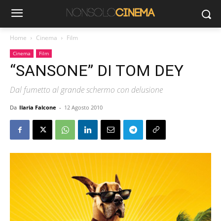
Home
Cinema
Film
Cinema
Film
“SANSONE” DI TOM DEY
Dal fumetto al grande schermo con delusione
Da
Ilaria Falcone
-
12 Agosto 2010