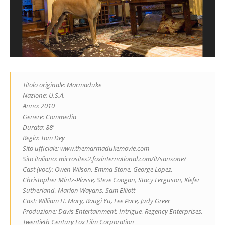
Titolo originale: Marmaduke
Nazione: U.S.A.
Anno: 2010
Genere: Commedia
Durata: 88′
Regia: Tom Dey
Sito ufficiale: www.themarmadukemovie.com
Sito italiano: microsites2.foxinternational.com/it/sansone/
Cast (voci): Owen Wilson, Emma Stone, George Lopez,
Christopher Mintz-Plasse, Steve Coogan, Stacy Ferguson, Kiefer
Sutherland, Marlon Wayans, Sam Elliott
Cast: William H. Macy, Raugi Yu, Lee Pace, Judy Greer
Produzione: Davis Entertainment, Intrigue, Regency Enterprises,
Twentieth Century Fox Film Corporation