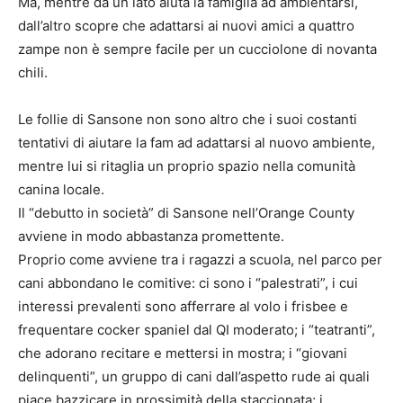
Ma, mentre da un lato aiuta la famiglia ad ambientarsi,
dall’altro scopre che adattarsi ai nuovi amici a quattro
zampe non è sempre facile per un cucciolone di novanta
chili.
Le follie di Sansone non sono altro che i suoi costanti
tentativi di aiutare la fam ad adattarsi al nuovo ambiente,
mentre lui si ritaglia un proprio spazio nella comunità
canina locale.
Il “debutto in società” di Sansone nell’Orange County
avviene in modo abbastanza promettente.
Proprio come avviene tra i ragazzi a scuola, nel parco per
cani abbondano le comitive: ci sono i “palestrati”, i cui
interessi prevalenti sono afferrare al volo i frisbee e
frequentare cocker spaniel dal QI moderato; i “teatranti”,
che adorano recitare e mettersi in mostra; i “giovani
delinquenti”, un gruppo di cani dall’aspetto rude ai quali
piace bazzicare in prossimità della staccionata; i