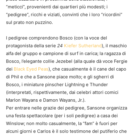
“meticci”, provenienti dai quartieri più modesti; i
“pedigree”, ricchi e viziati, convinti che i loro “ricordini”
sul prato non puzzino.
I pedigree comprendono Bosco (con la voce del
protagonista della serie
24
Kiefer Sutherland
), il maschio
alfa del gruppo e campione di surf in carica; la ragazza di
Bosco, l’elegante collie Jezebel (alla quale dà voce Fergie
dei
Black Eyed Peas
), che casualmente è il cane del capo
di Phil e che a Sansone piace molto; e gli sgherri di
Bosco, i miniature pinscher Lightning e Thunder
(interpretati, rispettivamente, dai celebri attori comici
Marlon Wayans e Damon Wayans, Jr.).
Per entrare nelle grazie dei pedigree, Sansone organizza
una festa spettacolare (per i soli pedigree) a casa dei
Winslow; non molto casualmente, la “fam” è fuori per
alcuni giorni e Carlos è il solo testimone del putiferio che