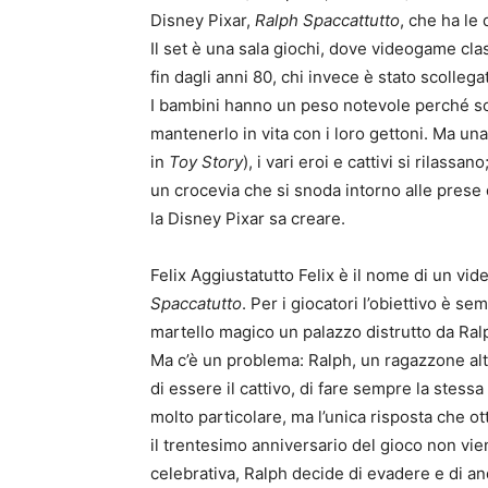
Disney Pixar,
Ralph Spaccattutto
, che ha le 
Il set è una sala giochi, dove videogame clas
fin dagli anni 80, chi invece è stato scolle
I bambini hanno un peso notevole perché son
mantenerlo in vita con i loro gettoni. Ma un
in
Toy Story
), i vari eroi e cattivi si rilassa
un crocevia che si snoda intorno alle pres
la Disney Pixar sa creare.
Felix Aggiustatutto Felix è il nome di un video
Spaccatutto
. Per i giocatori l’obiettivo è se
martello magico un palazzo distrutto da Ralph
Ma c’è un problema: Ralph, un ragazzone alto
di essere il cattivo, di fare sempre la stessa
molto particolare, ma l’unica risposta che ot
il trentesimo anniversario del gioco non vi
celebrativa, Ralph decide di evadere e di a