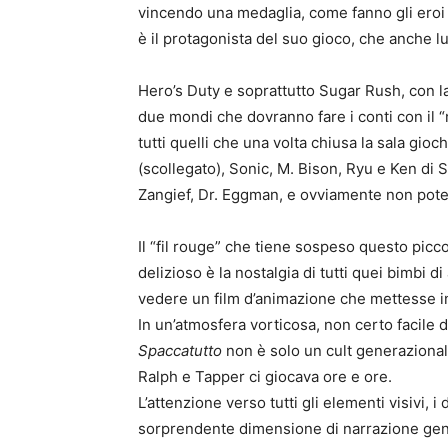
vincendo una medaglia, come fanno gli eroi d
è il protagonista del suo gioco, che anche l
Hero’s Duty e soprattutto Sugar Rush, con la
due mondi che dovranno fare i conti con il “n
tutti quelli che una volta chiusa la sala gi
(scollegato), Sonic, M. Bison, Ryu e Ken di 
Zangief, Dr. Eggman, e ovviamente non pote
Il “fil rouge” che tiene sospeso questo picco
delizioso è la nostalgia di tutti quei bimbi d
vedere un film d’animazione che mettesse in
In un’atmosfera vorticosa, non certo facile d
Spaccatutto
non è solo un cult generazionale
Ralph e Tapper ci giocava ore e ore.
L’attenzione verso tutti gli elementi visivi, i
sorprendente dimensione di narrazione gen