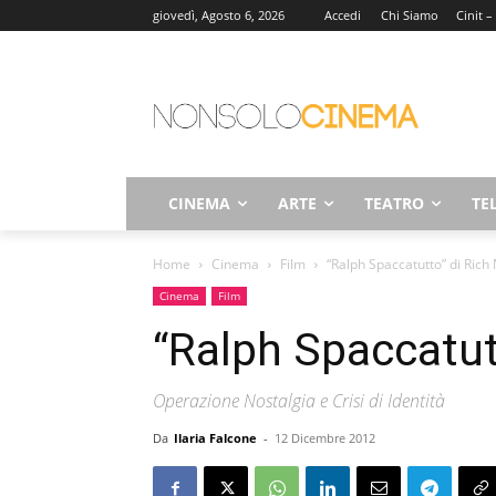
giovedì, Agosto 6, 2026
Accedi
Chi Siamo
Cinit –
CINEMA
ARTE
TEATRO
TE
Home
Cinema
Film
“Ralph Spaccatutto” di Rich
Cinema
Film
“Ralph Spaccatut
Operazione Nostalgia e Crisi di Identità
Da
Ilaria Falcone
-
12 Dicembre 2012