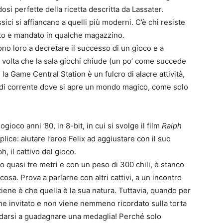
dosi perfette della ricetta descritta da Lassater.
sici si affiancano a quelli più moderni. C’è chi resiste
gato e mandato in qualche magazzino.
o loro a decretare il successo di un gioco e a
a volta che la sala giochi chiude (un po’ come succede
no; la Game Central Station è un fulcro di alacre attività,
e di corrente dove si apre un mondo magico, come solo
gioco anni ’80, in 8-bit, in cui si svolge il film
Ralph
mplice: aiutare l’eroe Felix ad aggiustare con il suo
, il cattivo del gioco.
 quasi tre metri e con un peso di 300 chili, è stanco
 cosa. Prova a parlarne con altri cattivi, a un incontro
tiene è che quella è la sua natura. Tuttavia, quando per
ene invitato e non viene nemmeno ricordato sulla torta
ndarsi a guadagnare una medaglia! Perché solo