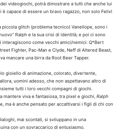
ei videogiochi, potrà dimostrare a tutti che anche lui
ui è capace di essere un bravo ragazzo, non solo Felix!
 piccola glitch (problema tecnico) Vanellope, sono i
uovo” Ralph e la sua crisi di identità; e poi ci sono
ochi interagiscono come vecchi amici/nemici: Q*Bert
Street Fighter, Pac-Man e Clyde, Neff di Altered Beast,
va mancare una birra da Root Beer Tapper.
lo gioiello di animazione, colorato, divertente,
i allora, uomini adesso, che non aspettavano altro di
sieme tutti i loro vecchi compagni di giochi.
a mantere viva e fantasiosa, tra pixel e giochi,
Ralph
, ma è anche pensato per accattivarsi i figli di chi con
 dialoghi, mai scontati, si sviluppano in una
uina con un sovraccarico di entusiasmo.