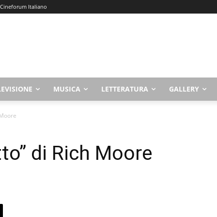
 Cineforum Italiano
LEVISIONE
MUSICA
LETTERATURA
GALLERY
 Moore
to” di Rich Moore