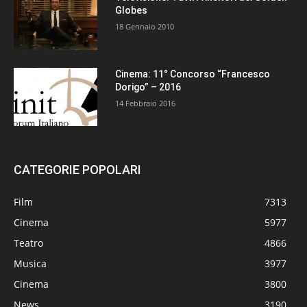
Globes
18 Gennaio 2010
Cinema: 11° Concorso “Francesco
Dorigo” – 2016
14 Febbraio 2016
CATEGORIE POPOLARI
Film
7313
Cinema
5977
Teatro
4866
Musica
3977
Cinema
3800
News
3190