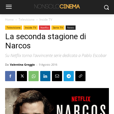
Home
Televisione
Inside TV
Televisione
Inside TV
Netflix
Serie TV
News
La seconda stagione di
Narcos
Su Netflix torna l'avvincente serie dedicata a Pablo Escobar
Da
Valentina Greggio
-
9 Agosto 2016