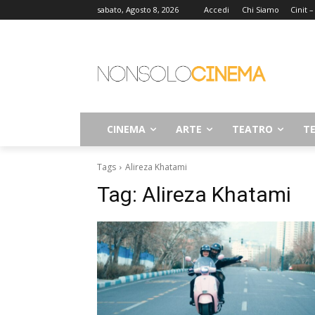
sabato, Agosto 8, 2026
Accedi
Chi Siamo
Cinit 
CINEMA
ARTE
TEATRO
TE
Tags
Alireza Khatami
Tag:
Alireza Khatami