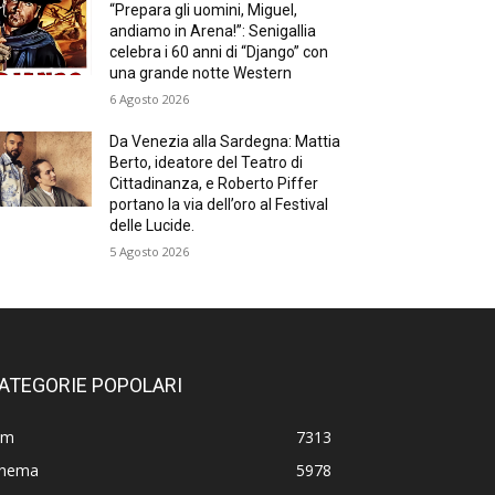
“Prepara gli uomini, Miguel,
andiamo in Arena!”: Senigallia
celebra i 60 anni di “Django” con
una grande notte Western
6 Agosto 2026
Da Venezia alla Sardegna: Mattia
Berto, ideatore del Teatro di
Cittadinanza, e Roberto Piffer
portano la via dell’oro al Festival
delle Lucide.
5 Agosto 2026
ATEGORIE POPOLARI
lm
7313
inema
5978