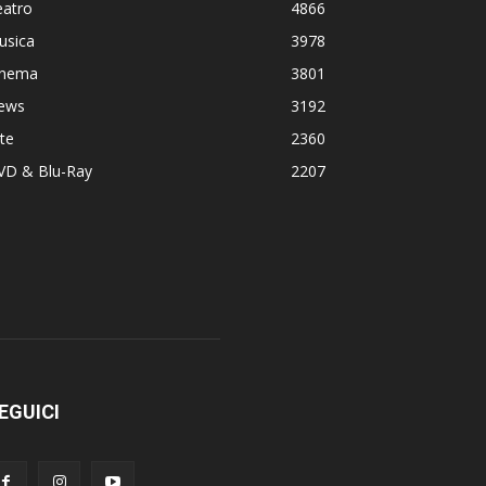
eatro
4866
usica
3978
inema
3801
ews
3192
te
2360
VD & Blu-Ray
2207
EGUICI