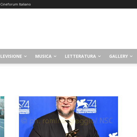
– Cineforum Italiano
LEVISIONE
MUSICA
LETTERATURA
GALLERY