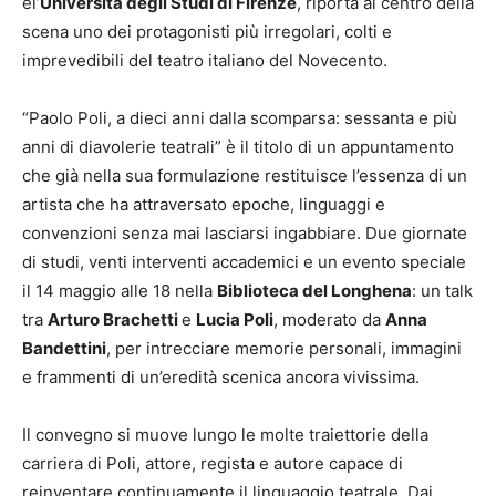
el’
Università degli Studi di Firenze
, riporta al centro della
scena uno dei protagonisti più irregolari, colti e
imprevedibili del teatro italiano del Novecento.
“Paolo Poli, a dieci anni dalla scomparsa: sessanta e più
anni di diavolerie teatrali” è il titolo di un appuntamento
che già nella sua formulazione restituisce l’essenza di un
artista che ha attraversato epoche, linguaggi e
convenzioni senza mai lasciarsi ingabbiare. Due giornate
di studi, venti interventi accademici e un evento speciale
il 14 maggio alle 18 nella
Biblioteca del Longhena
: un talk
tra
Arturo Brachetti
e
Lucia Poli
, moderato da
Anna
Bandettini
, per intrecciare memorie personali, immagini
e frammenti di un’eredità scenica ancora vivissima.
Il convegno si muove lungo le molte traiettorie della
carriera di Poli, attore, regista e autore capace di
reinventare continuamente il linguaggio teatrale. Dai