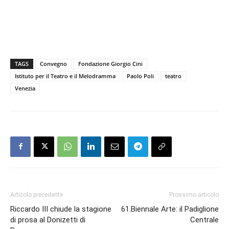
TAGS
Convegno
Fondazione Giorgio Cini
Istituto per il Teatro e il Melodramma
Paolo Poli
teatro
Venezia
Articolo precedente
Prossimo articolo
Riccardo III chiude la stagione
61.Biennale Arte: il Padiglione
di prosa al Donizetti di
Centrale