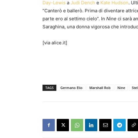
Day-Lewis
a
Judi Dench
e
Kate Hudson
. Ul
“Canterò e ballerò. Prima di diventare attri
parte ero al settimo cielo”. In
Nine
ci sarà an
Saraghina, una donna vigorosa che introduc
[via alice.it]
TAGS
Germano Elio
Marshall Rob
Nine
Ste