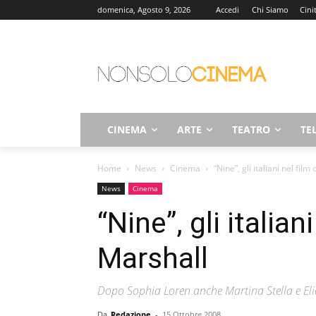
domenica, Agosto 9, 2026
Accedi
Chi Siamo
Cini
CINEMA
ARTE
TEATRO
TE
Home
News
Cinema
“Nine”, gli italiani nel fil
News
Cinema
“Nine”, gli italian
Marshall
Dopo Sophia Loren anche Martina Stella e E
Da
Redazione
-
15 Ottobre 2008