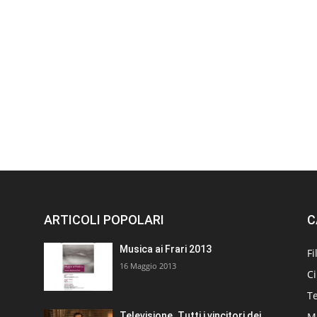
ARTICOLI POPOLARI
C
Musica ai Frari 2013
Fi
16 Maggio 2013
C
T
M
Televisione. Tutti i vincitori dei