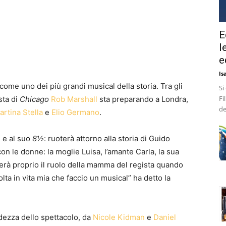
E
l
e
Is
 come uno dei più grandi musical della storia. Tra gli
Si
Fi
ista di
Chicago
Rob Marshall
sta preparando a Londra,
de
artina Stella
e
Elio Germano
.
ni e al suo
8½
: ruoterà attorno alla storia di Guido
 con le donne: la moglie Luisa, l’amante Carla, la sua
erà proprio il ruolo della mamma del regista quando
olta in vita mia che faccio un musical” ha detto la
dezza dello spettacolo, da
Nicole Kidman
e
Daniel