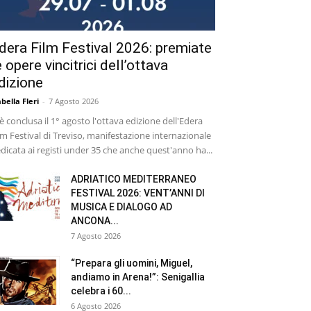
dera Film Festival 2026: premiate
e opere vincitrici dell’ottava
dizione
abella Fleri
-
7 Agosto 2026
 è conclusa il 1° agosto l'ottava edizione dell'Edera
lm Festival di Treviso, manifestazione internazionale
dicata ai registi under 35 che anche quest'anno ha...
ADRIATICO MEDITERRANEO
FESTIVAL 2026: VENT’ANNI DI
MUSICA E DIALOGO AD
ANCONA...
7 Agosto 2026
“Prepara gli uomini, Miguel,
andiamo in Arena!”: Senigallia
celebra i 60...
6 Agosto 2026