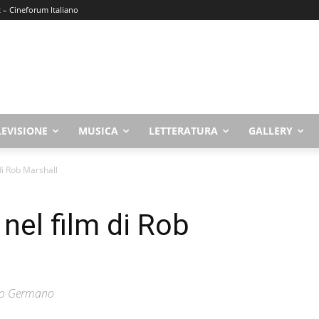
t – Cineforum Italiano
LEVISIONE
MUSICA
LETTERATURA
GALLERY
m di Rob Marshall
i nel film di Rob
lio Germano