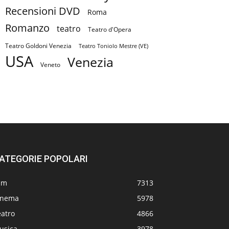
Recensioni DVD
Roma
Romanzo
teatro
Teatro d'Opera
Teatro Goldoni Venezia
Teatro Toniolo Mestre (VE)
USA
Venezia
Veneto
ATEGORIE POPOLARI
lm
7313
inema
5978
eatro
4866
usica
3978