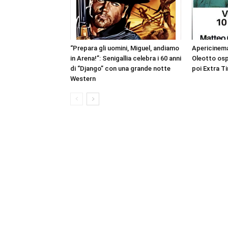
“Prepara gli uomini, Miguel, andiamo
Apericinema
in Arena!”: Senigallia celebra i 60 anni
Oleotto osp
di “Django” con una grande notte
poi Extra T
Western