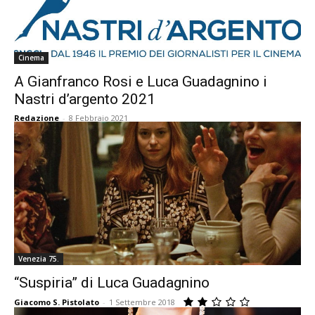
Cinema
A Gianfranco Rosi e Luca Guadagnino i
Nastri d’argento 2021
Redazione
-
8 Febbraio 2021
Venezia 75.
“Suspiria” di Luca Guadagnino
Giacomo S. Pistolato
-
1 Settembre 2018