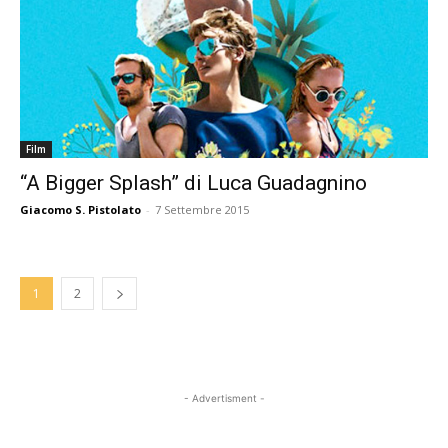
Film
“A Bigger Splash” di Luca Guadagnino
Giacomo S. Pistolato
-
7 Settembre 2015
1
2
- Advertisment -