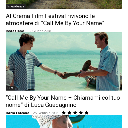
In evidenza
Al Crema Film Festival rivivono le
atmosfere di “Call Me By Your Name”
Redazione
-
19 Giugno 2018
Film
“Call Me By Your Name – Chiamami col tuo
nome” di Luca Guadagnino
Ilaria Falcone
-
25 Gennaio 2018